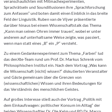
veranschaulichten mit Mitmachexperimenten,
Sprachrätseln und Soundillusionen ihre „Sprachforschung
zum Anfassen“ und boten damit einen Einblick in das breite
Feld der Linguistik. Ruben van de Vijver präsentierte
darüber hinaus bei einem Wissenschaftstalk das Thema
„Kann man seinen Ohren immer trauen“, wobei er unter
anderem auf unterhaltsame Weise zeigte, was passiert,
wenn man statt eines „B“ ein „P“ versteht.
Zu einem Gedankenexperiment zum Thema „Farben“ lud
das denXte-Team rund um Prof. Dr. Markus Schrenk vom
Philosophischen Institut ein. Nach dem Vortrag „Was kann
die Wissenschaft (nicht) wissen?“ diskutierten Veranstalter
und Gäste gemeinsam über die Grenzen von
(wissenschaftlichen) Wissen und ihren Bedeutungen für
das Verständnis des menschlichen Geistes.
Auf großes Interesse stieß auch der Vortrag „Politik mit
dem Einkaufswagen: politischer Konsum im Alltag“ der
beiden Wissenschaftler Dr. Ole Kelm und PD Dr. Marco