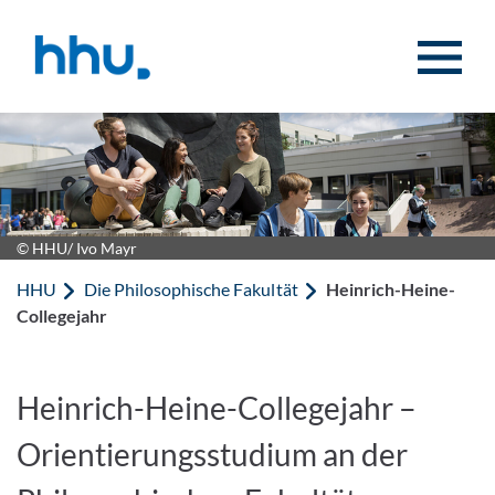
Zum Inhalt springen
Zur Suche springen
© HHU/ Ivo Mayr
HHU
Die Philosophische Fakultät
Heinrich-Heine-
Collegejahr
Heinrich-Heine-Collegejahr –
Orientierungsstudium an der