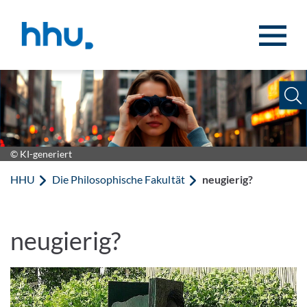
Zum Inhalt springen
Zur Suche springen
© KI-generiert
HHU
Die Philosophische Fakultät
neugierig?
neugierig?