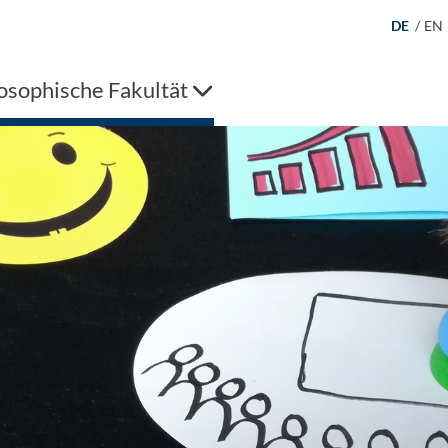
DE
/
EN
osophische Fakultät