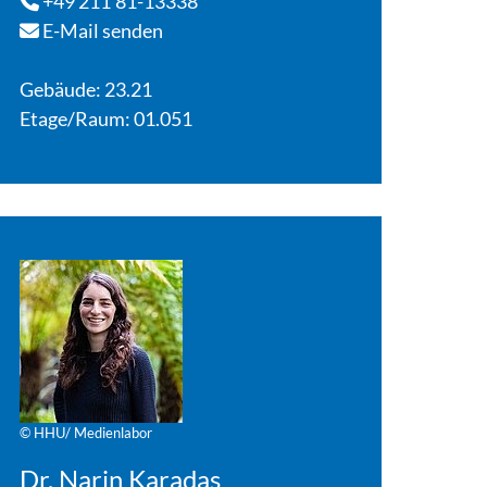
+49 211 81-13338
E-Mail senden
Gebäude: 23.21
Etage/Raum: 01.051
© HHU/ Medienlabor
Dr. Narin Karadas