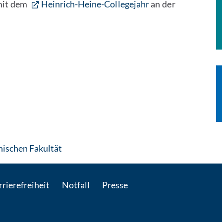
 mit dem
Heinrich-Heine-Collegejahr
an der
: Per E-Mail kontaktieren
hischen Fakultät
rierefreiheit
Notfall
Presse