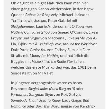
Oh da gibt es einige! Natürlich kann man hier
einen gängigen Kanon wiederholen, in den bspw.
Queens
Bohemian Rhapsody
, Michael Jacksons
Thriller
sowie
Scream
, Peter Gabriel mit
Sledgehammer
, Laurie Anderson mit
O Superman
,
Nothing Compares 2 You
von Sinéad O’Connor,
Like a
Prayer
und
Vogue
von Madonna ,
Take on Me
von A-
Ha, Björk mit
All is full of Love
,
Around the World
von
Daft Punk,
Praise You
von Fatboy Slim, die Dire
Straits mit
Money for Nothing
und natürlich die
Buggles mit
Video killed the Radio Star
fallen,
welches das erste Musikvideo war, das 1981 beim
Sendestart von MTV lief.
In jüngerer Vergangenheit waren es bspw.
Beyonces
Single Ladies (Put a Ring on It)
oder
Formation, Gangnam Style
von Psy
,
Gotyes
Somebody That I Used To Know
, Lady Gagas
Bad
Romance
oder
Born this Way
,
Humble
von Kendrick