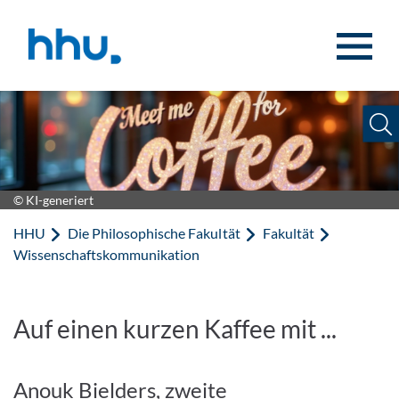
Zum Inhalt springen
Zur Suche springen
© KI-generiert
HHU
Die Philosophische Fakultät
Fakultät
Wissenschaftskommunikation
Auf einen kurzen Kaffee mit ...
Anouk Bielders, zweite