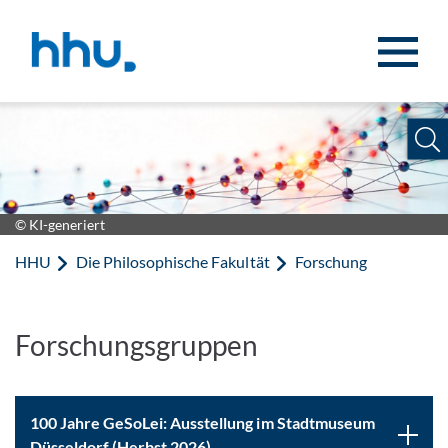
Zum Inhalt springen
Zur Suche springen
© KI-generiert
HHU
Die Philosophische Fakultät
Forschung
Forschungsgruppen
100 Jahre GeSoLei: Ausstellung im Stadtmuseum
Düsseldorf (Herbst 2026)