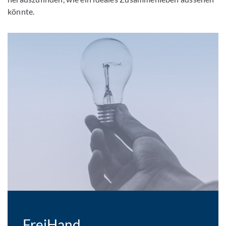
könnte.
FreiHand