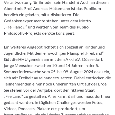
Verantwortung für ihr oder sein Handeln? Auch an diesem
Abend mit Prof. Andreas Hüttemann ist das Publikum
herzlich eingeladen, mitzudiskutieren. Die
Gedankenexperimente stehen unter dem Motto
„FreiHand?!“ und werden vom Team des Public-
Philosophy-Projekts denXte konzipiert.
Ein weiteres Angebot richtet sich speziell an Kinder und
Jugendliche. Mit dem einwöchigen Planspiel „FreiLand“
lädt die HHU gemeinsam mit dem Akki e.V., Düsseldorf,
junge Menschen zwischen 10 und 14 Jahren in der 5.
Sommerferienwoche vom 05. bis 09. August 2024 dazu ein,
sich mit Freiheit auseinanderzusetzen. Dabei entdecken die
Teilnehmenden einen noch unberührten Ort auf der Erde.
Sie stehen vor der Aufgabe, dort den fiktiven Staat
„FreiLand“ zu gestalten. Alles kann, darf und muss dort neu
gedacht werden. In täglichen Challenges werden Fotos,
Videos, Podcasts, Plakate etc. produziert, um
herauszufinden, wie ein ideales Zusammenleben aussehen