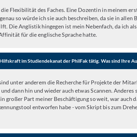
die Flexibilität des Faches. Eine Dozentin in meinem ers
nau so würde ich sie auch beschreiben, da sie in allen 
ft. Die Anglistik hingegen ist mein Nebenfach, da ich al
ffinität für die englische Sprache hatte.
Hilfskraft im Studiendekanat der PhilFak tätig. Was sind Ihre 
sind unter anderem die Recherche für Projekte der Mita
LB und dann hin und wieder auch etwas Scannen. Anderes
Ein großer Part meiner Beschäftigung so weit, war auch d
kennungstool entworfen habe - vom Skript bis zum Drehe