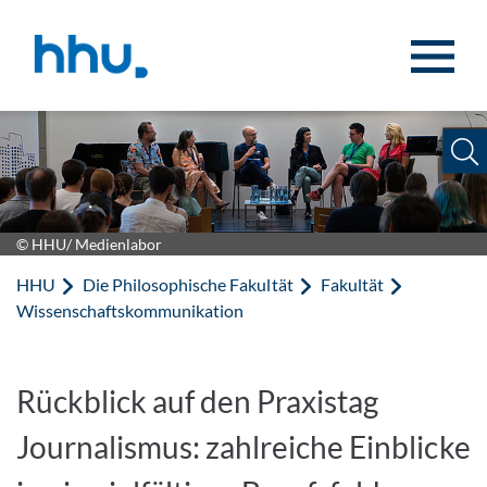
Zum Inhalt springen
Zur Suche springen
© HHU/ Medienlabor
HHU
Die Philosophische Fakultät
Fakultät
Wissenschaftskommunikation
Rückblick auf den Praxistag
Journalismus: zahlreiche Einblicke