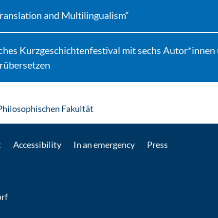
anslation and Multilingualism“
s Kurzgeschichtenfestival mit sechs Autor*innen 
rübersetzen
: Contact by e-mail
Philosophischen Fakultät
t
Accessibility
In an emergency
Press
rf