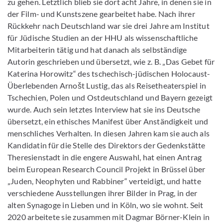
zu gehen. Letztlich blieb sie dort acht Jahre, in denen sie in
der Film- und Kunstszene gearbeitet habe. Nach ihrer
Rückkehr nach Deutschland war sie drei Jahre am Institut
für Jüdische Studien an der HHU als wissenschaftliche
Mitarbeiterin tätig und hat danach als selbständige
Autorin geschrieben und übersetzt, wie z. B. „Das Gebet für
Katerina Horowitz“ des tschechisch-jüdischen Holocaust-
Überlebenden Arnošt Lustig, das als Reisetheaterspiel in
Tschechien, Polen und Ostdeutschland und Bayern gezeigt
wurde. Auch sein letztes Interview hat sie ins Deutsche
übersetzt, ein ethisches Manifest über Anständigkeit und
menschliches Verhalten. In diesen Jahren kam sie auch als
Kandidatin für die Stelle des Direktors der Gedenkstätte
Theresienstadt in die engere Auswahl, hat einen Antrag
beim European Research Council Projekt in Brüssel über
„Juden, Neophyten und Rabbiner“ verteidigt, und hatte
verschiedene Ausstellungen ihrer Bilder in Prag, in der
alten Synagoge in Lieben und in Köln, wo sie wohnt. Seit
2020 arbeitete sie zusammen mit Dagmar Börner-Klein in