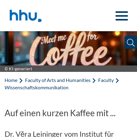
Jump to content
Jump to search
© KI-generiert
Home
Faculty of Arts and Humanities
Faculty
Wissenschaftskommunikation
Auf einen kurzen Kaffee mit ...
Dr. Věra Leininger vom Institut für