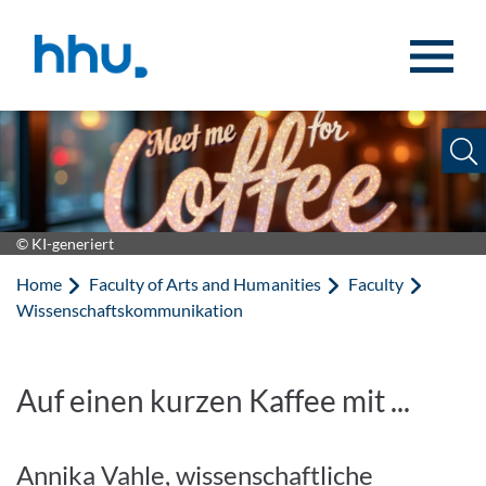
Jump to content
Jump to search
© KI-generiert
Home
Faculty of Arts and Humanities
Faculty
Wissenschaftskommunikation
Auf einen kurzen Kaffee mit ...
Annika Vahle, wissenschaftliche