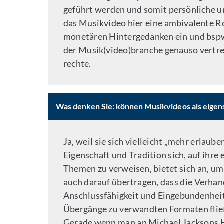
geführt werden und somit persönliche u
das Musikvideo hier eine ambivalente R
monetären Hintergedanken ein und bspw
der Musik(video)branche genauso vertret
rechte.
Was denken Sie: können Musikvideos als eige
Ja, weil sie sich vielleicht „mehr erlau
Eigenschaft und Tradition sich, auf ihre
Themen zu verweisen, bietet sich an, u
auch darauf übertragen, dass die Verha
Anschlussfähigkeit und Eingebundenheit
Übergänge zu verwandten Formaten fließ
Gerade wenn man an Michael Jacksons 