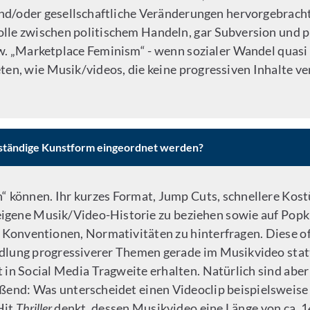
nd/oder gesellschaftliche Veränderungen hervorgebrach
olle zwischen politischem Handeln, gar Subversion und 
. „Marketplace Feminism“ -
wenn sozialer Wandel quasi z
en, wie Musik/videos, die keine progressiven Inhalte ve
nständige Kunstform eingeordnet werden?
ben“ können. Ihr kurzes Format, Jump Cuts, schnellere Ko
 eigene Musik/Video-Historie zu beziehen sowie auf Popku
m Konventionen, Normativitäten zu hinterfragen. Diese
ndlung progressiverer Themen gerade im Musikvideo statt
 in Social Media Tragweite erhalten. Natürlich sind abe
end: Was unterscheidet einen Videoclip beispielsweise
Hit
Thriller
denkt, dessen Musikvideo eine Länge von ca. 