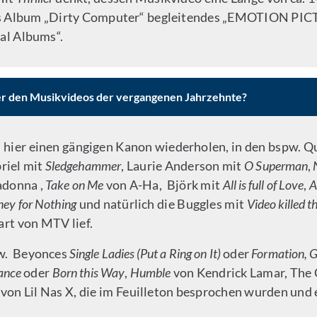
es Album „Dirty Computer“ begleitendes „EMOTION PICTU
ual Albums“.
ter den Musikvideos der vergangenen Jahrzehnte?
n hier einen gängigen Kanon wiederholen, in den bspw. 
briel mit
Sledgehammer
, Laurie Anderson mit
O Superman
,
donna ,
Take on Me
von A-Ha, Björk mit
All is full of Love
,
A
ey for Nothing
und natürlich die Buggles mit
Video killed t
rt von MTV lief.
pw. Beyonces
Single Ladies (Put a Ring on It)
oder
Formation, 
ance
oder
Born this Way
,
Humble
von Kendrick Lamar, The 
on Lil Nas X, die im Feuilleton besprochen wurden und 