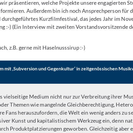
 präsentieren, welche Projekte unsere engagierten Stu
formieren. Außerdem bin ich noch Ansprechperson für das
 durchgeführtes Kurzfilmfestival, das jedes Jahr im No
ng :-) (Ein Interview mit zweiten Vorstandsvorsitzende 
uch, z.B. gerne mit Haselnusssirup :-)
em mit ‚Subversion und Gegenkultur‘ in zeitgenössischen Musik
 vielseitige Medium nicht nur zur Verbreitung ihrer Mus
, oder Themen wie mangelnde Gleichberechtigung, Heter
e Fans herauszufordern, die Welt ein wenig anders zu s
iver Kunst und kapitalistischem Werkzeug ein, denn natür
urch Produktplatzierungen geworben. Gleichzeitig aber eb