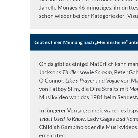
Janelle Monáes 46-minütiges, ihr dritt
schon wieder bei der Kategorie der „Vis
Gibt es Ihrer Meinung nach „Meilensteine“ un
Oh da gibt es einige! Natürlich kann ma
Jacksons
Thriller
sowie
Scream
, Peter Ga
O’Connor,
Like a Prayer
und
Vogue
von Ma
von Fatboy Slim, die Dire Straits mit
Mon
Musikvideo war, das 1981 beim Sendesta
In jüngerer Vergangenheit waren es bs
That I Used To Know
, Lady Gagas
Bad Rom
Childish Gambino oder die Musikvideos v
erreichten.