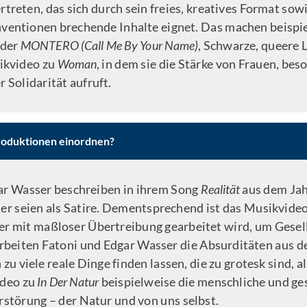
treten, das sich durch sein freies, kreatives Format so
ventionen brechende Inhalte eignet. Das machen beispiel
der
MONTERO (Call Me By Your Name)
, Schwarze, queere 
sikvideo zu
Woman
, in dem sie die Stärke von Frauen, be
 Solidarität aufruft.
produktionen einordnen?
gar Wasser beschreiben in ihrem Song
Realität
aus dem Jahr
r seien als Satire. Dementsprechend ist das Musikvideo
der mit maßloser Übertreibung gearbeitet wird, um Gesel
arbeiten Fatoni und Edgar Wasser die Absurditäten aus d
zu viele reale Dinge finden lassen, die zu grotesk sind, 
ideo zu
In Der Natur
beispielweise die menschliche und ge
störung – der Natur und von uns selbst.