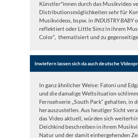
Künstler*innen durch das Musikvideo ver
Distributionsmöglichkeiten sehr für Kon
Musikvideos, bspw. in
INDUSTRY BABY
o
reflektiert oder Little Simz in ihrem Mu
Color“, thematisiert und zu gegenseitiger
Inwiefern lassen sich da auch deutsche Video
In ganz ähnlicher Weise: Fatoni und Ed
und die damalige Weltsituation schlimme
Fernsehserie „South Park“ gehalten, in 
herauszustellen. Aus heutiger Sicht ver
das Video aktuell, würden sich weiterhin 
Deichkind beschreiben in ihrem Musikv
Natur und der damit einhergehenden Zer