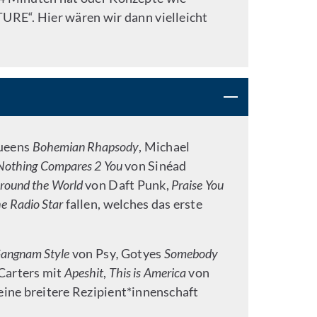
RE“. Hier wären wir dann vielleicht
Queens
Bohemian Rhapsody
, Michael
Nothing Compares 2 You
von Sinéad
round the World
von Daft Punk,
Praise You
he Radio Star
fallen, welches das erste
Gangnam Style
von Psy
,
Gotyes
Somebody
Carters mit
Apeshit
,
This is America
von
eine breitere Rezipient*innenschaft