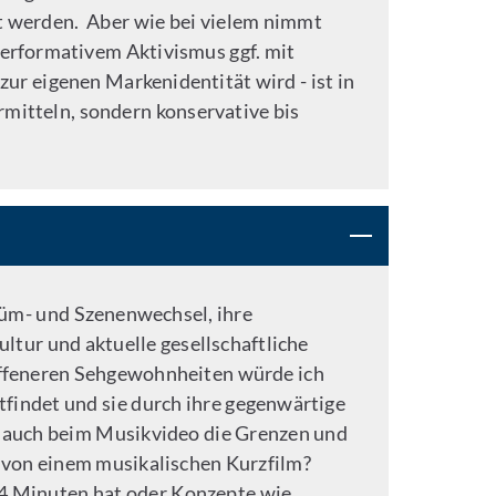
t werden. Aber wie bei vielem nimmt
performativem Aktivismus ggf. mit
ur eigenen Markenidentität wird - ist in
rmitteln, sondern konservative bis
stüm- und Szenenwechsel, ihre
ltur und aktuelle gesellschaftliche
 offeneren Sehgewohnheiten würde ich
findet und sie durch ihre gegenwärtige
r auch beim Musikvideo die Grenzen und
 von einem musikalischen Kurzfilm?
14 Minuten hat oder Konzepte wie