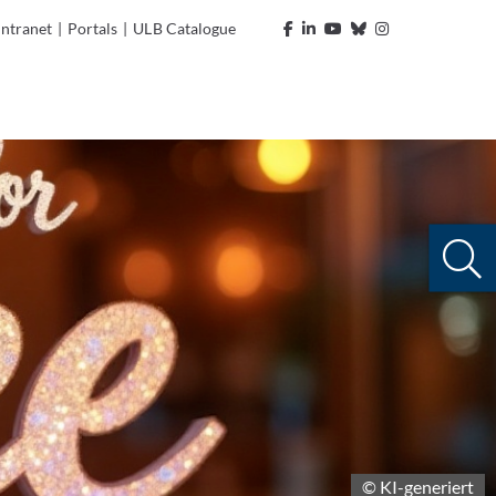
Intranet
|
Portals
|
ULB Catalogue
© KI-generiert