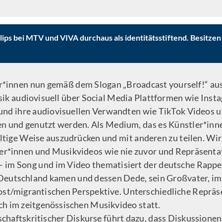
lips bei MTV und VIVA durchaus als identitätsstiftend. Besitze
er*innen nun gemäß dem Slogan „Broadcast yourself!“ au
sik audiovisuell über Social Media Plattformen wie Inst
nd ihre audiovisuellen Verwandten wie TikTok Videos u
 und genutzt werden. Als Medium, das es Künstler*innen 
ältige Weise auszudrücken und mit anderen zu teilen. Wir
r*innen und Musikvideos wie nie zuvor und Repräsentation
– im Song und im Video thematisiert der deutsche Rapper
 Deutschland kamen und dessen Dede, sein Großvater, im
 post/migrantischen Perspektive. Unterschiedliche Repr
lich im zeitgenössischen Musikvideo statt.
schaftskritischer Diskurse führt dazu, dass Diskussione