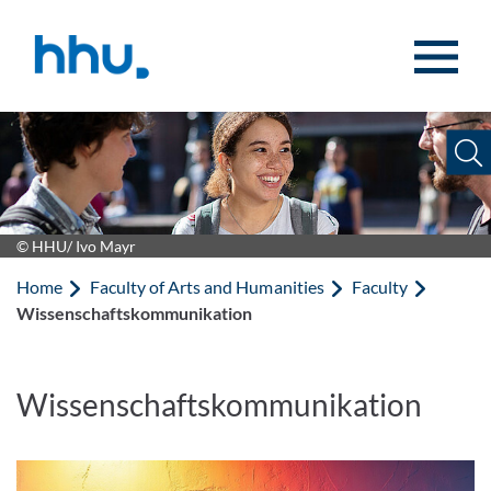
Jump to content
Jump to search
© HHU/ Ivo Mayr
Home
Faculty of Arts and Humanities
Faculty
Wissenschaftskommunikation
Wissenschaftskommunikation