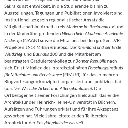
Sakralkunst entwickelt, in die Studierende bis hin zu
Ausstellungen, Tagungen und Publikationen involviert sind.
Institutionell zog sein regionalistischer Ansatz die
Mitgliedschaft im Arbeitskreis
Moderne im Rheinland e.V.
und
in der länderübergreifenden
Niederrhein-Akademie Academie
Nederrijn
(NAAN) sowie die Mitarbeit bei den großen LVR-
Projekten
1914 Mitten in Europa. Das Rheinland und der Erste
Weltkrieg
und
Bauhaus 100
und die Mitarbeit am
beantragten Graduiertenkolleg zur
Bonner Republik
nach
sich. Er ist Mitglied des interdisziplinären
Forschungsinstituts
für Mittelalter und Renaissance
(FIMUR), für das er mehrere
Ringvorlesungen konzipiert, organisiert und publiziert hat
(u.a.
Der Wert der Arbeit
und
Altersphantasien
). Die
Ortbezogenheit seiner Forschungen hieß auch, das er die
Architektur der Heinrich-Heine-Universität in Büchern,
Aufsätzen und Führungen erklärt und für ihre Akzeptanz
geworben hat. Viele Jahre leitete er den Teilbereich
Architektur der
Enzyklopädie der Neuzeit
.